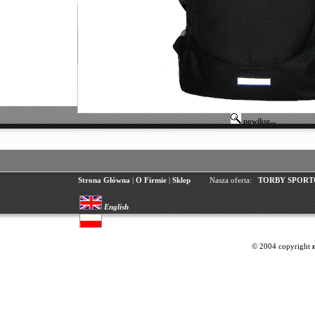
powiksz...
PLECAKI
sportowe
Plecak STUDENT 3
<<<
P
Strona Główna
|
O Firmie
|
Sklep
Nasza oferta:
TORBY SPORT
English
Polski
© 2004 copyright