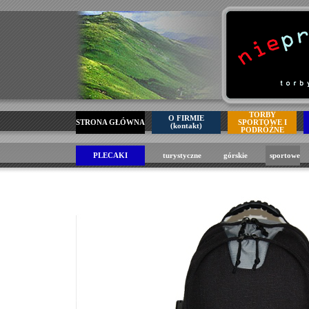
TORBY
O FIRMIE
STRONA GŁÓWNA
SPORTOWE I
(kontakt)
PODRÓŻNE
PLECAKI
turystyczne
górskie
sportowe