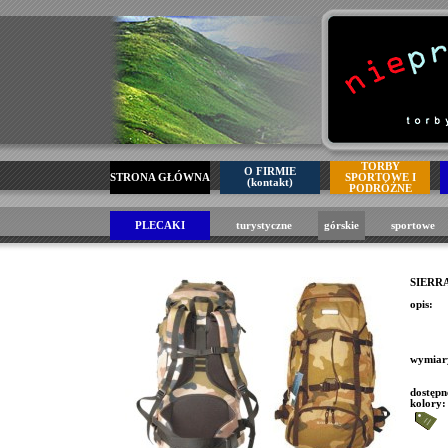
TORBY
O FIRMIE
STRONA GŁÓWNA
SPORTOWE I
(kontakt)
PODRÓŻNE
PLECAKI
turystyczne
górskie
sportowe
SIERRA
opis:
wymiar
dostępn
kolory