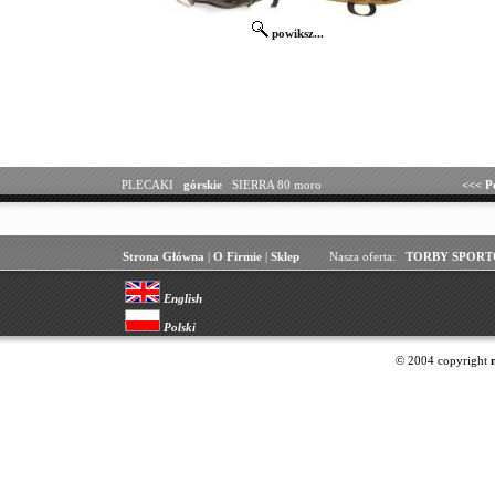
powiksz...
PLECAKI
górskie
SIERRA 80 moro
<<<
P
Strona Główna
|
O Firmie
|
Sklep
Nasza oferta:
TORBY SPORT
English
Polski
© 2004 copyright