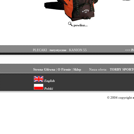
powiksz...
PLECAKI
turystyczne
KANION 55
<<<
P
Strona Główna
|
O Firmie
|
Sklep
Nasza oferta:
TORBY SPORT
English
Polski
© 2004 copyright