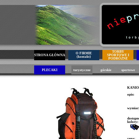
TORBY
O FIRMIE
STRONA GŁÓWNA
SPORTOWE I
(kontakt)
PODRÓŻNE
PLECAKI
turystyczne
górskie
sportowe
KANIO
opis:
wymiar
dostępn
kolory
cena: