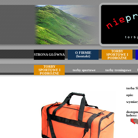
TORBY
O FIRMIE
STRONA GŁÓWNA
SPORTOWE I
(kontakt)
PODRÓŻNE
TORBY
SPORTOWE I
torby sportowe
torby treningowe
PODRÓŻNE
torba
opis:
wymiar
dostępn
kolory