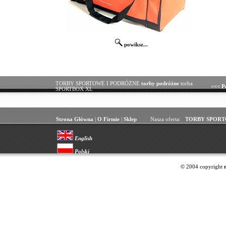
powiksz...
TORBY SPORTOWE I PODRÓŻNE
torby podróżne
torba
<<<
P
SPORTBOX XL
Strona Główna
|
O Firmie
|
Sklep
Nasza oferta:
TORBY SPORT
English
Polski
© 2004 copyright