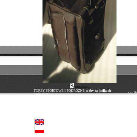
powiksz...
TORBY SPORTOWE I PODRÓŻNE
torby na kółkach
<<<
P
CARGO XL
Strona Główna
|
O Firmie
|
Sklep
Nasza oferta:
TORBY SPORT
English
Polski