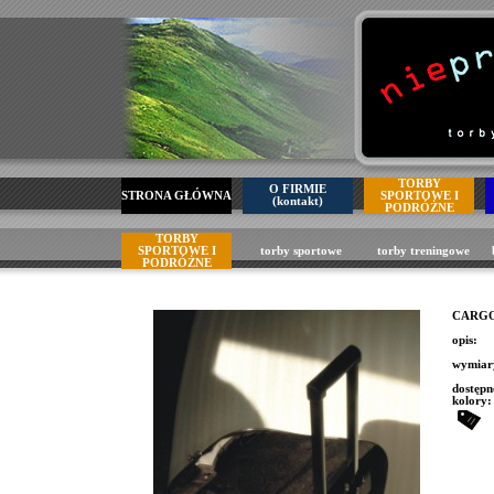
TORBY
O FIRMIE
STRONA GŁÓWNA
SPORTOWE I
(kontakt)
PODRÓŻNE
TORBY
SPORTOWE I
torby sportowe
torby treningowe
PODRÓŻNE
CARGO
opis:
wymia
dostępn
kolory