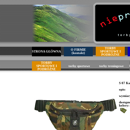
TORBY
O FIRMIE
STRONA GŁÓWNA
SPORTOWE I
(kontakt)
PODRÓŻNE
TORBY
SPORTOWE I
torby sportowe
torby treningowe
PODRÓŻNE
S 07 K
opis:
wymia
dostępn
kolory