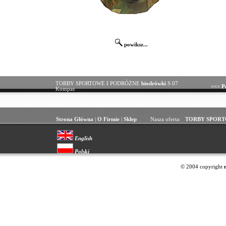
powiksz...
TORBY SPORTOWE I PODRÓŻNE
biodrówki
S 07
<<<
P
Kompas
Strona Główna
|
O Firmie
|
Sklep
Nasza oferta:
TORBY SPORT
English
Polski
© 2004 copyright