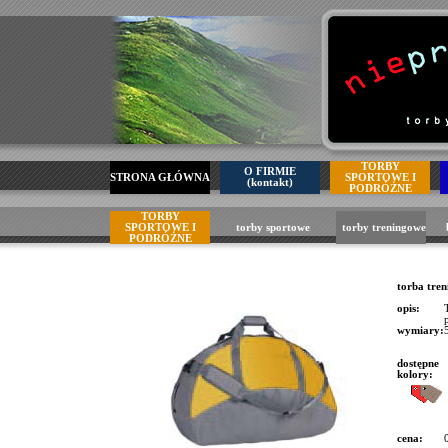
TORBY
O FIRMIE
STRONA GŁÓWNA
SPORTOWE I
(kontakt)
PODRÓŻNE
TORBY
SPORTOWE I
torby sportowe
torby treningowe
PODRÓŻNE
torba tre
opis:
wymiary:
dostępne
kolory:
cena: