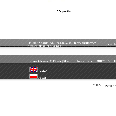
powiksz...
TORBY SPORTOWE I PODRÓŻNE
torby treningowe
<<<
P
torba treningowa FITNESS
Strona Główna
|
O Firmie
|
Sklep
Nasza oferta:
TORBY SPORT
English
Polski
© 2004 copyright