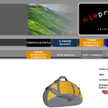
TORBY
O FIRMIE
STRONA GŁÓWNA
SPORTOWE I
(kontakt)
PODRÓŻNE
TORBY
SPORTOWE I
torby sportowe
torby treningowe
PODRÓŻNE
torba 
opis:
wymia
dostępn
kolory