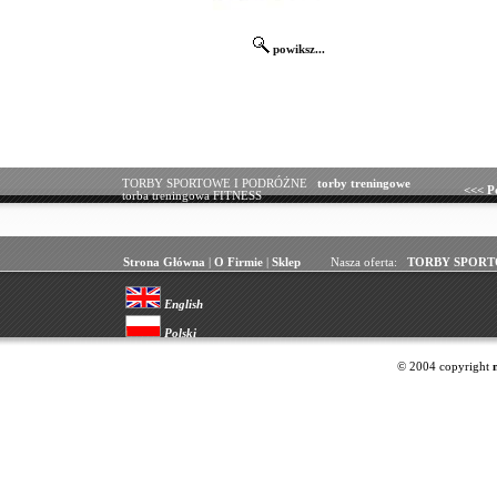
powiksz...
TORBY SPORTOWE I PODRÓŻNE
torby treningowe
<<<
P
torba treningowa FITNESS
Strona Główna
|
O Firmie
|
Sklep
Nasza oferta:
TORBY SPORT
English
Polski
© 2004 copyright